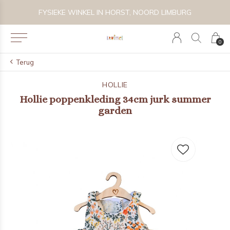
 BIJZONDER SPEELGOED, KRAAMCADEAU'S & KIDS LIFESTYLE
FYSIEKE WINKEL IN HORST, NOORD LIMBURG
0
Terug
HOLLIE
Hollie poppenkleding 34cm jurk summer
garden