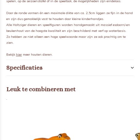
spelen, op de seizoenstafel of in de speelbak, de mogelijkheden zijn eindeloos.
Door de ronde vormen én een maximale dikte van ca. 2,5cm liggen ze fijn in de hand
en zijn dus gemakkelijk vast te houden door kleine kinderhandjes.
Alle Holtziger dieren en speelfiguren worden handgemaakt uit massief esdoorn/-en
beukenhout van de hoogste kwaliteit en zijn beschilderd met verf op waterbasis.
Zo hebben ze niet alleen een hoge speelwaarde maar zijn ze ook prachtig om te
zien.
Bekijk
hier
meer houten dieren.
Specificaties
Leuk te combineren met
.