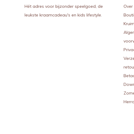
Hét adres voor bijzonder speelgoed, de
Over 
leukste kraamcadeau's en kids lifestyle.
Bout
Kruim
Alge
voor
Priva
Verz
reto
Beta
Down
Zome
Herr