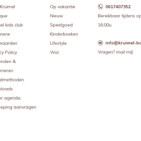
Kruimel
Op vakantie
0617407352
ique
Nieuw
Bereikbaar tijdens o
el kids club
Speelgoed
16:00u
mene
Kinderboeken
info@kruimel-ba
waarden
Lifestyle
Vragen? mail mij!
cy Policy
Wol
enden &
urneren
almethoden
loads
r agenda
oeping aanvragen