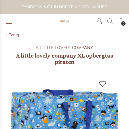
 BIJZONDER SPEELGOED, KRAAMCADEAU'S & KIDS LIFESTYLE
FYSIEKE WINKEL IN HORST, NOORD LIMBURG
0
Terug
A LITTLE LOVELY COMPANY
A little lovely company XL opbergtas
piraten