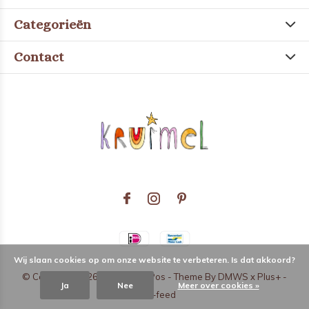
Categorieën
Contact
Wij slaan cookies op om onze website te verbeteren. Is dat akkoord?
© Copyright
2026
- Theme RePos - Theme By
DMWS
x
Plus+
-
Ja
Nee
Meer over cookies »
RSS-feed