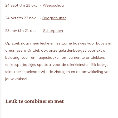
24 sept t/m 23 okt -
Weegschaal
24 okt t/m 22 nov -
Boogschutter
23 nov t/m 21 dec -
Schorpioen
Op zoek naar meer leuke en leerzame boekjes voor
baby's en
dreumesen
? Ontdek ook onze
geluidenboekjes
voor extra
beleving,
voel- en flapjesboeken
om samen te ontdekken,
en
knisperboekjes
speciaal voor de allerkleinsten. Elk boekje
stimuleert spelenderwijs de zintuigen en de ontwikkeling van
jouw kruimel.
Leuk te combineren met
.