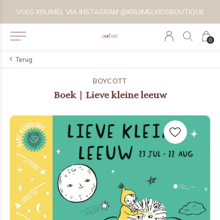
VOLG KRUIMEL VIA INSTAGRAM @KRUIMELKIDSBOUTIQUE
0
Terug
BOYCOTT
Boek | Lieve kleine leeuw