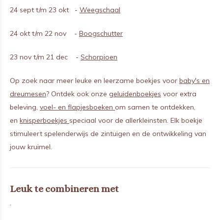
24 sept t/m 23 okt -
Weegschaal
24 okt t/m 22 nov -
Boogschutter
23 nov t/m 21 dec -
Schorpioen
Op zoek naar meer leuke en leerzame boekjes voor
baby's en
dreumesen
? Ontdek ook onze
geluidenboekjes
voor extra
beleving,
voel- en flapjesboeken
om samen te ontdekken,
en
knisperboekjes
speciaal voor de allerkleinsten. Elk boekje
stimuleert spelenderwijs de zintuigen en de ontwikkeling van
jouw kruimel.
Leuk te combineren met
.