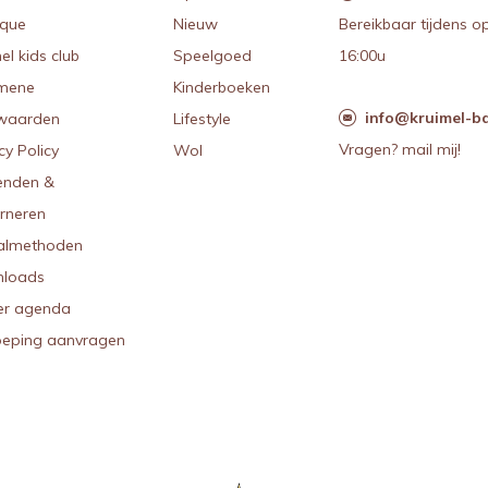
ique
Nieuw
Bereikbaar tijdens o
el kids club
Speelgoed
16:00u
mene
Kinderboeken
info@kruimel-ba
waarden
Lifestyle
Vragen? mail mij!
cy Policy
Wol
enden &
urneren
almethoden
loads
r agenda
oeping aanvragen