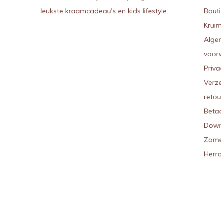
leukste kraamcadeau's en kids lifestyle.
Bout
Kruim
Alge
voor
Priva
Verz
reto
Beta
Down
Zome
Herr