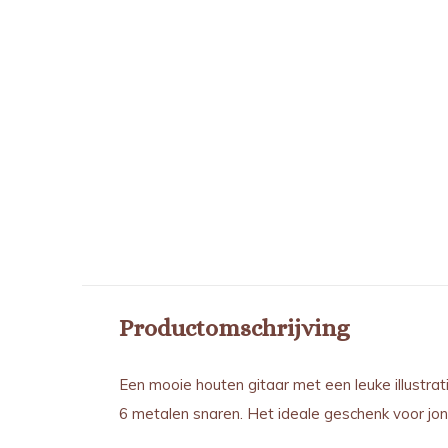
DJECO
animambo tro
DJ06004
€ 19,95
Incl. btw
Productomschrijving
Een mooie houten gitaar met een leuke illustrat
6 metalen snaren. Het ideale geschenk voor jong