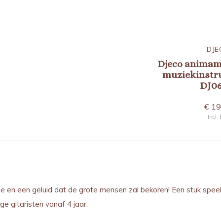
DJECO
DJE
mmel
animambo
Djeco animam
muziekinstrumenten
muziekinstr
DJ06016
DJ0
€ 24,95
€ 19
Incl. btw
Incl.
ie en een geluid dat de grote mensen zal bekoren! Een stuk speel
e gitaristen vanaf 4 jaar.