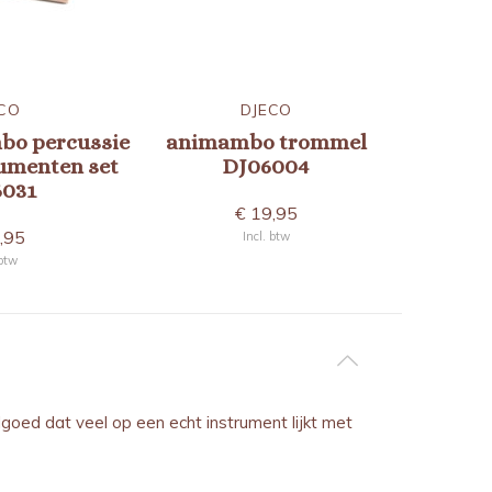
CO
DJECO
bo percussie
animambo trommel
umenten set
DJ06004
muzie
6031
€ 19,95
,95
Incl. btw
 btw
goed dat veel op een echt instrument lijkt met