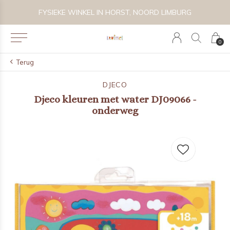
 BIJZONDER SPEELGOED, KRAAMCADEAU'S & KIDS LIFESTYLE
FYSIEKE WINKEL IN HORST, NOORD LIMBURG
0
Terug
DJECO
Djeco kleuren met water DJ09066 -
onderweg