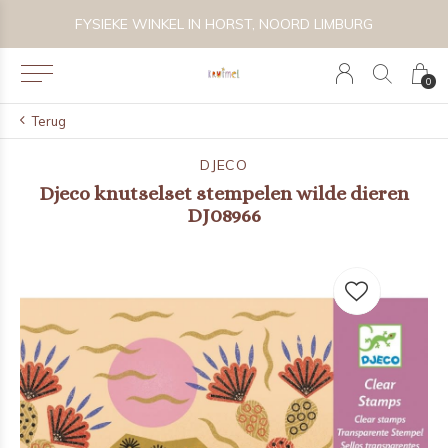
 BIJZONDER SPEELGOED, KRAAMCADEAU'S & KIDS LIFESTYLE
FYSIEKE WINKEL IN HORST, NOORD LIMBURG
0
Terug
DJECO
Djeco knutselset stempelen wilde dieren
DJ08966