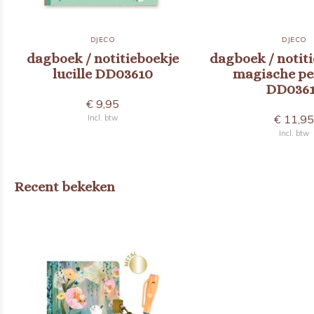
DJECO
DJECO
dagboek / notitieboekje
dagboek / notit
lucille DD03610
magische pe
DD036
€ 9,95
€ 11,9
Incl. btw
Incl. btw
Recent bekeken