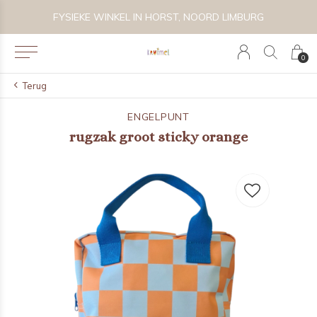
 BIJZONDER SPEELGOED, KRAAMCADEAU'S & KIDS LIFESTYLE
FYSIEKE WINKEL IN HORST, NOORD LIMBURG
0
Terug
ENGELPUNT
rugzak groot sticky orange