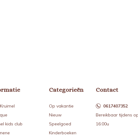
ormatie
Categorieën
Contact
Kruimel
Op vakantie
0617407352
ique
Nieuw
Bereikbaar tijdens o
el kids club
Speelgoed
16:00u
mene
Kinderboeken