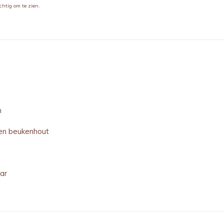
chtig om te zien.
m
en beukenhout
aar