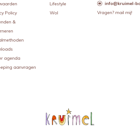
info@kruimel-ba
waarden
Lifestyle
Vragen? mail mij!
cy Policy
Wol
enden &
urneren
almethoden
loads
r agenda
oeping aanvragen