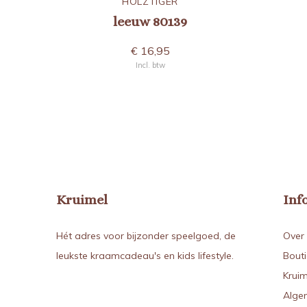
HOLZTIGER
leeuw 80139
€ 16,95
Incl. btw
Kruimel
Inf
Hét adres voor bijzonder speelgoed, de
Over 
leukste kraamcadeau's en kids lifestyle.
Bout
Kruim
Alge