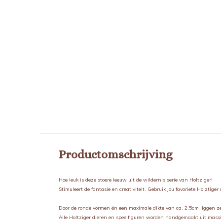
HOLZTIGER
leeuwin 801
€ 13,95
Incl. btw
Productomschrijving
Hoe leuk is deze stoere leeuw uit de wildernis serie van Holtziger!
Stimuleert de fantasie en creativiteit. Gebruik jou favoriete Holztiger
Door de ronde vormen én een maximale dikte van ca. 2,5cm liggen ze 
Alle Holtziger dieren en speelfiguren worden handgemaakt uit massi