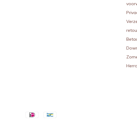
voor
Priva
Verz
reto
Beta
Down
Zome
Herr