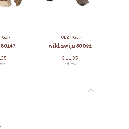
IGER
HOLZTIGER
 80147
wild zwijn 80092
le
,95
€ 11,95
 btw
Incl. btw
s.