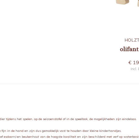
HOLZTIGER
HOLZT
40
bruine beer zittend 80186
olifant
€ 8,95
€ 19
Incl. btw
Incl.
 dier tijdens het spelen, op de seizoenstafel of in de speelbak, de mogelijkheden zijn eindeloos.
fijn in de hand en zijn dus gemakkelijk vast te houden door kleine kinderhandjes.
ef esdoorn/-en beukenhout van de hoogste kwaliteit en zijn beschilderd met verf op waterbasi