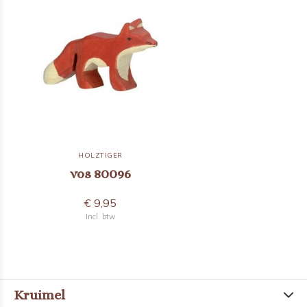
HOLZTIGER
vos 80096
€ 9,95
Incl. btw
Kruimel