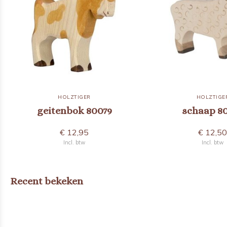
HOLZTIGER
HOLZTIGE
geitenbok 80079
schaap 8
€ 12,95
€ 12,5
Incl. btw
Incl. btw
Recent bekeken